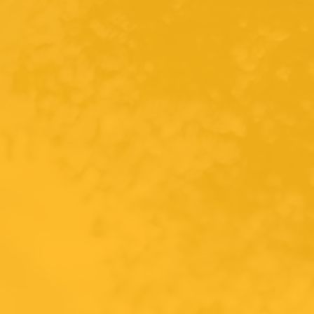
Free shipping BE/DE from €100
0
Search
Your cart