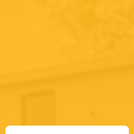
No products in your basket
To all beers
Service
Faq's
Blogposts
About us
Pre-orders
Verkoop je bier via De Biersalon
Voor bedrijven
Conditions
Shipping rates
General terms and conditions