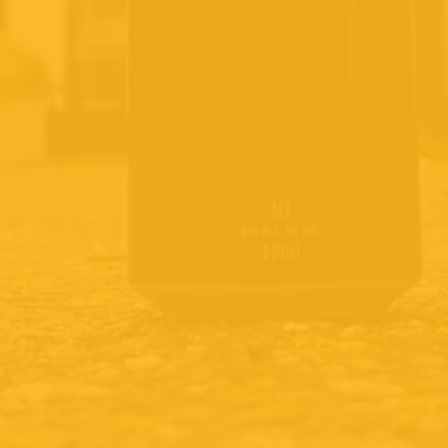
Monday
Closed
Tuesday
10:00 - 18:00
Wednesday
10:00 - 18:00
Thursday
10:00 - 18:00
Friday
10:00 - 18:00
Saturday
10:00 - 17:00
Sunday
12:00 - 17:00
KVK
82508534
BTW
NL003694828B64
Shipment methods