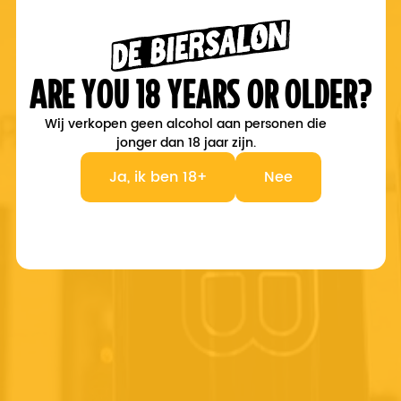
Privacy Statement
webshop
Sale
Are you 18 years or older?
Merchandise
Wij verkopen geen alcohol aan personen die
(India) Pale Ale
jonger dan 18 jaar zijn.
Stout, Porter & Barleywine
Blond, Dubbel, Tripel & Quadrupel
Ja, ik ben 18+
Nee
Barrel Aged
Wild, Saison & Fruit
Wit, Weizen & Pils
Contact
Store
De Biersalon
Kreijerstraat 6
6101 CL Echt
The Netherlands